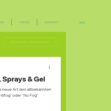
GE
PREISE
KONTAKT
Einloggen
Anmelden/ Registrieren
, Sprays & Gel
ne neue Art des altbekannten
ntifog" oder "No Fog"