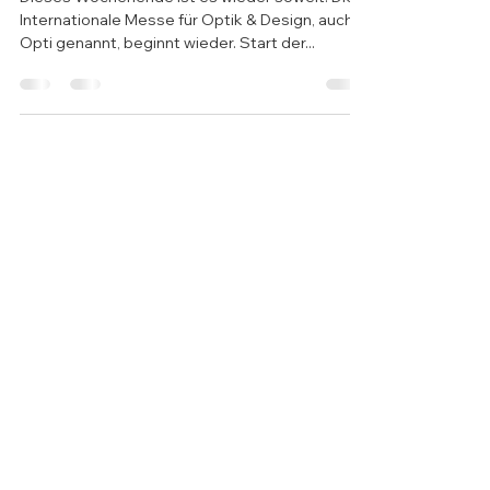
Opti 2020
Dieses Wochenende ist es wieder soweit. Die
Internationale Messe für Optik & Design, auch
Opti genannt, beginnt wieder. Start der...