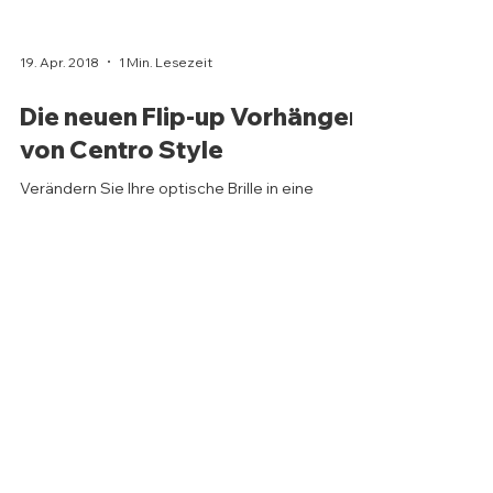
19. Apr. 2018
1 Min. Lesezeit
Die neuen Flip-up Vorhänger
von Centro Style
Verändern Sie Ihre optische Brille in eine
Sonnenbrille. Die Flip-ups sehen nicht nur
phänomenal aus sondern sind auch sehr leicht,...